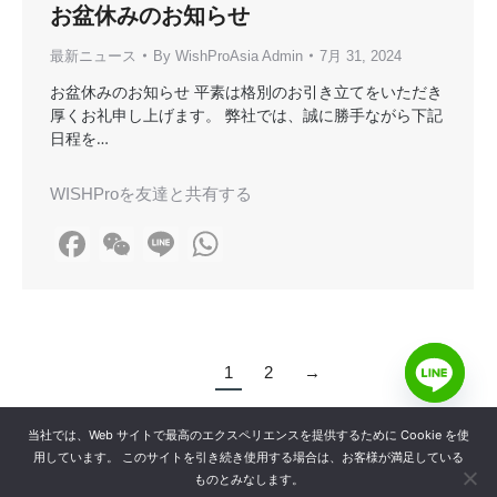
お盆休みのお知らせ
最新ニュース
By
WishProAsia Admin
7月 31, 2024
お盆休みのお知らせ 平素は格別のお引き立てをいただき
厚くお礼申し上げます。 弊社では、誠に勝手ながら下記
日程を…
WISHProを友達と共有する
Facebook
WeChat
Line
WhatsApp
1
2
→
当社では、Web サイトで最高のエクスペリエンスを提供するために Cookie を使
用しています。 このサイトを引き続き使用する場合は、お客様が満足している
ものとみなします。
WISHPro by Ioniaga Pte Ltd © 2025.全著作権所有。