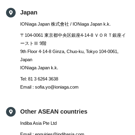
Japan
IONiaga Japan 株式會社 / IONiaga Japan k.k.
〒104-0061 東京都中央区銀座4-14-8 ＶＯＲＴ銀座イ
ーストⅢ 9階
9th Floor 4-14-8 Ginza, Chuo-ku, Tokyo 104-0061,
Japan
IONiaga Japan k.k.
Tel:
81 3 6264 3638
Email :
sofia.yo@ioniaga.com
Other ASEAN countries
Indiba Asia Pte Ltd
Email :
enquiries@indibasia.com