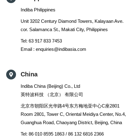
Indiba Philippines
Unit 3202 Century Diamond Towers, Kalayaan Ave.
cor. Salamanca St., Makati City, Philippines
Tel: 63 917 833 7453
Email :
enquiries@indibasia.com
China
Indiba China (Beijing) Co., Ltd
英特波科技 （北京） 有限公司
北京市朝阳区光华路4号东方梅地亚中心C座2801
Room 2801, Tower C, Oriental Meidiya Center, No.4,
Guanghua Road, Chaoyang District, Beijing, China
Tel:
86 010 8595 1863 / 86 132 6816 2366