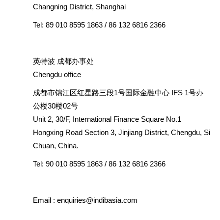
Changning District, Shanghai
Tel:
89 010 8595 1863 / 86 132 6816 2366
英特波 成都办事处
Chengdu office
成都市锦江区红星路三段1号国际金融中心 IFS 1号办
公楼30楼02号
Unit 2, 30/F, International Finance Square No.1
Hongxing Road Section 3, Jinjiang District, Chengdu, Si
Chuan, China.
Tel:
90 010 8595 1863
/ 86 132 6816 2366
Email :
enquiries@indibasia.com