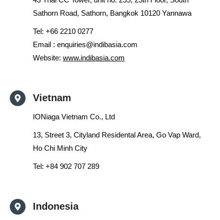
Sathorn Road, Sathorn, Bangkok 10120 Yannawa
Tel: +
66 2210 0277
Email :
enquiries@indibasia.com
Website:
www.indibasia.com
Vietnam
IONiaga Vietnam Co., Ltd
13, Street 3, Cityland Residental Area, Go Vap Ward,
Ho Chi Minh City
Tel: +84 902 707 289
Indonesia