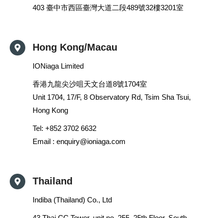
403 臺中市西區臺灣大道二段489號32樓3201室
Hong Kong/Macau
IONiaga Limited
香港九龍尖沙咀天文台道8號1704室
Unit 1704, 17/F, 8 Observatory Rd, Tsim Sha Tsui,
Hong Kong
Tel: +852 3702 6632
Email :
enquiry@ioniaga.com
Thailand
Indiba (Thailand) Co., Ltd
43 Thai CC Tower, unit no. 255, 25th Floor, South