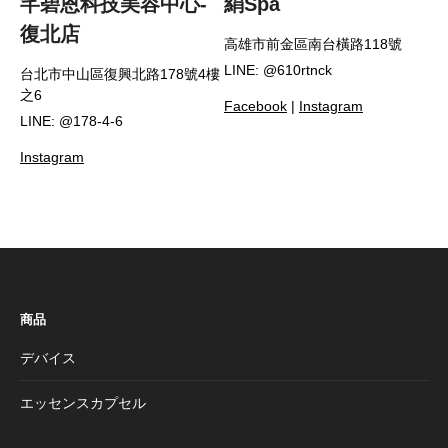
芊碧恩科技美容中心-
絹Spa
復北店
高雄市前金區南台橫路118號
LINE: @610rtnck
台北市中山區復興北路178號4樓
之6
Facebook
|
Instagram
LINE: @178-4-6
Instagram
商品
デバイス
エッセンスカプセル