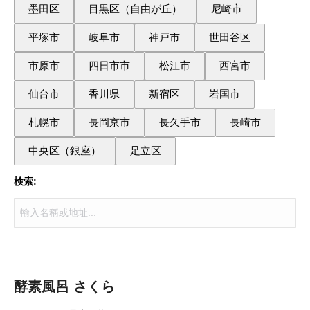
墨田区
目黒区（自由が丘）
尼崎市
平塚市
岐阜市
神戸市
世田谷区
市原市
四日市市
松江市
西宮市
仙台市
香川県
新宿区
岩国市
札幌市
長岡京市
長久手市
長崎市
中央区（銀座）
足立区
検索:
酵素風呂 さくら