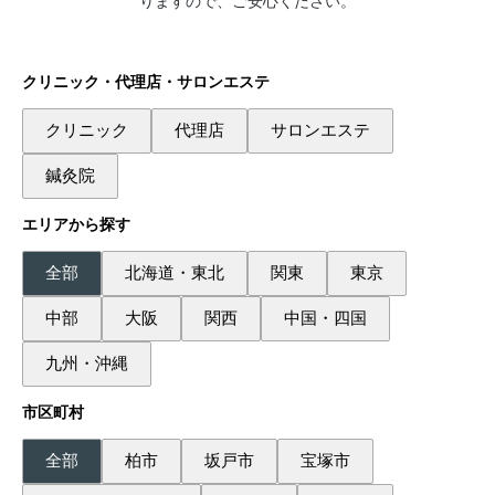
りますので、ご安心ください。
クリニック・代理店・サロンエステ
クリニック
代理店
サロンエステ
鍼灸院
エリアから探す
全部
北海道・東北
関東
東京
中部
大阪
関西
中国・四国
九州・沖縄
市区町村
全部
柏市
坂戸市
宝塚市