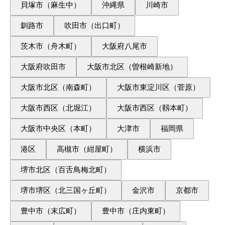
貝塚市（麻生中）
沖縄県
川崎市
釧路市
吹田市（出口町）
茨木市（舟木町）
大阪府八尾市
大阪府吹田市
大阪市北区（曽根崎新地）
大阪市北区（南森町）
大阪市東淀川区（菅原）
大阪市西区（北堀江）
大阪市西区（靱本町）
大阪市中央区（本町）
大津市
福岡県
港区
高槻市（紺屋町）
横浜市
堺市北区（百舌鳥梅北町）
堺市堺区（北三国ヶ丘町）
金沢市
京都市
豊中市（末広町）
豊中市（庄内東町）