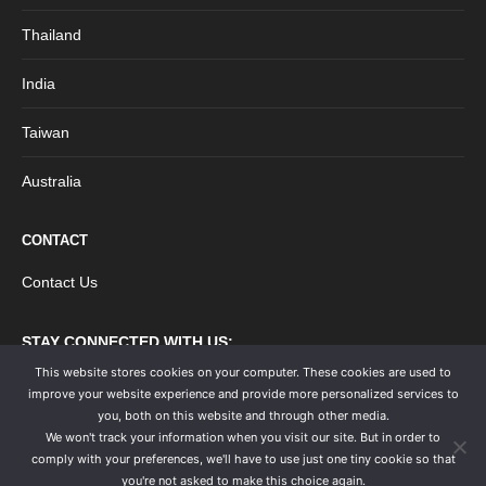
Thailand
India
Taiwan
Australia
CONTACT
Contact Us
STAY CONNECTED WITH US:
This website stores cookies on your computer. These cookies are used to
improve your website experience and provide more personalized services to
you, both on this website and through other media.
We won't track your information when you visit our site. But in order to
comply with your preferences, we'll have to use just one tiny cookie so that
you're not asked to make this choice again.
WISHPro by Ioniaga Pte Ltd © 2025. All rights reserved.