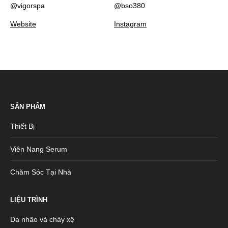
@vigorspa
@bso380
Website
Instagram
SẢN PHẨM
Thiết Bị
Viên Nang Serum
Chăm Sóc Tại Nhà
LIỆU TRÌNH
Da nhão và chảy xệ