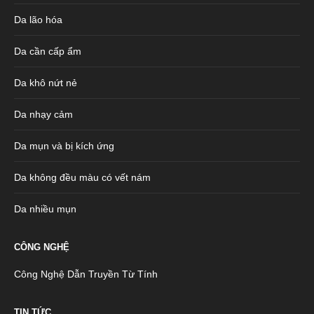
Da lão hóa
Da cần cấp ẩm
Da khô nứt nẻ
Da nhạy cảm
Da mụn và bị kích ứng
Da không đều màu có vết nám
Da nhiều mụn
CÔNG NGHỆ
Công Nghệ Dẫn Truyền Từ Tính
TIN TỨC