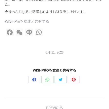
た。
今後のさらなるご活躍を心よりお祈り申し上げます。
WISHProを友達と共有する
Facebook
WeChat
Line
WhatsApp
6月 11, 2026
WISHPROを友達と共有する
Share
Share
Share
Share
on
on
on
on
Facebook
WhatsApp
Twitter
Pinterest
Post
PREVIOUS