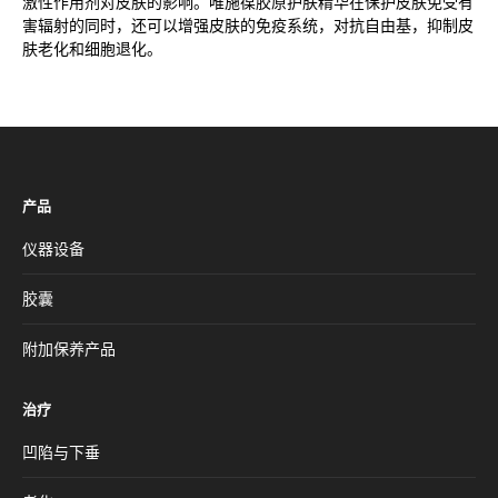
激性作用剂对皮肤的影响。唯施葆胶原护肤精华在保护皮肤免受有
害辐射的同时，还可以增强皮肤的免疫系统，对抗自由基，抑制皮
肤老化和细胞退化。
产品
仪器设备
胶囊
附加保养产品
治疗
凹陷与下垂