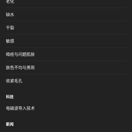
老化
缺水
干裂
敏感
暗疮与问题肌肤
肤色不均与黑斑
收紧毛孔
科技
电磁波导入技术
新闻